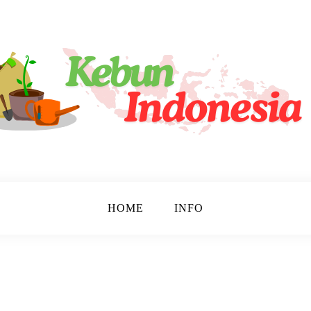
tara!
sia
HOME
INFO