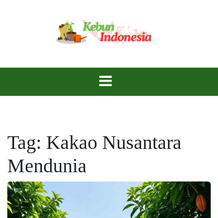
Skip
to
content
Wujudkan Kebun Impian di Tanah Nusantara!
Kebun
Indonesia
Tag:
Kakao Nusantara
Mendunia