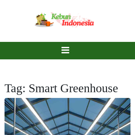
Skip
to
content
Wujudkan Kebun Impian di Tanah Nusantara!
Kebun
Indonesia
Tag:
Smart Greenhouse