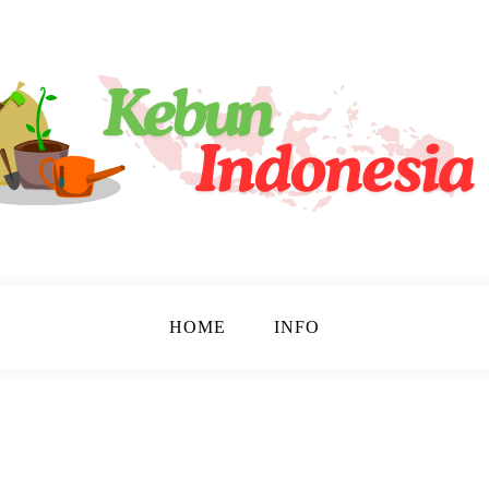
tara!
sia
HOME
INFO