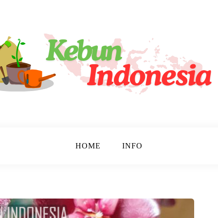
tara!
sia
HOME
INFO