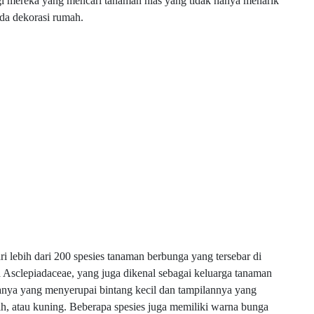
gi mereka yang mencari tanaman hias yang tidak hanya menarik
ada dekorasi rumah.
dari lebih dari 200 spesies tanaman berbunga yang tersebar di
 Asclepiadaceae, yang juga dikenal sebagai keluarga tanaman
nya yang menyerupai bintang kecil dan tampilannya yang
tih, atau kuning. Beberapa spesies juga memiliki warna bunga