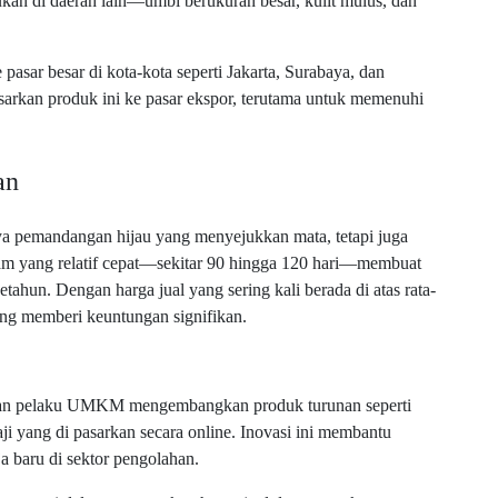
ukan di daerah lain—umbi berukuran besar, kulit mulus, dan
 pasar besar di kota-kota seperti Jakarta, Surabaya, dan
arkan produk ini ke pasar ekspor, terutama untuk memenuhi
an
a pemandangan hijau yang menyejukkan mata, tetapi juga
nam yang relatif cepat—sekitar 90 hingga 120 hari—membuat
tahun. Dengan harga jual yang sering kali berada di atas rata-
ang memberi keuntungan signifikan.
i dan pelaku UMKM mengembangkan produk turunan seperti
aji yang di pasarkan secara online. Inovasi ini membantu
a baru di sektor pengolahan.