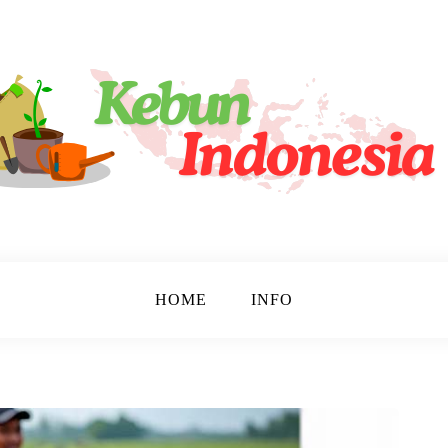
tara!
sia
HOME
INFO