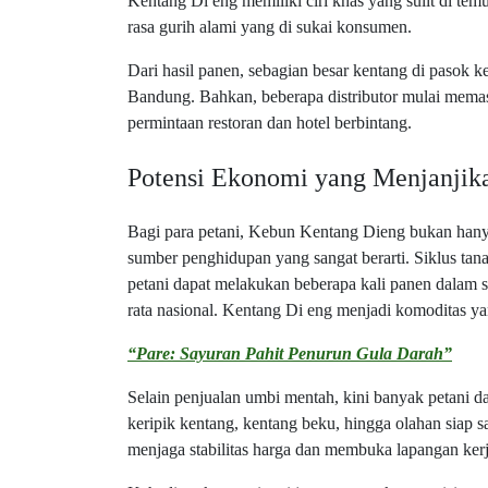
Kentang Di eng memiliki ciri khas yang sulit di tem
rasa gurih alami yang di sukai konsumen.
Dari hasil panen, sebagian besar kentang di pasok ke
Bandung. Bahkan, beberapa distributor mulai memas
permintaan restoran dan hotel berbintang.
Potensi Ekonomi yang Menjanjik
Bagi para petani, Kebun Kentang Dieng bukan hany
sumber penghidupan yang sangat berarti. Siklus ta
petani dapat melakukan beberapa kali panen dalam se
rata nasional. Kentang Di eng menjadi komoditas y
“Pare: Sayuran Pahit Penurun Gula Darah”
Selain penjualan umbi mentah, kini banyak petan
keripik kentang, kentang beku, hingga olahan siap s
menjaga stabilitas harga dan membuka lapangan kerj